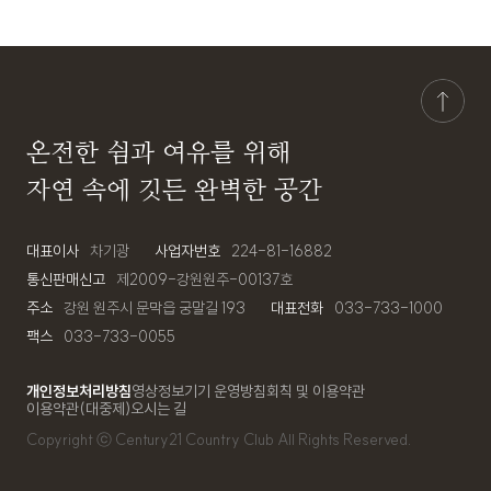
온전한 쉼과 여유를 위해
자연 속에 깃든 완벽한 공간
대표이사
차기광
사업자번호
224-81-16882
통신판매신고
제2009-강원원주-00137호
주소
강원 원주시 문막읍 궁말길 193
대표전화
033-733-1000
팩스
033-733-0055
개인정보처리방침
영상정보기기 운영방침
회칙 및 이용약관
이용약관(대중제)
오시는 길
Copyright ⓒ
Century21 Country Club
All Rights Reserved.