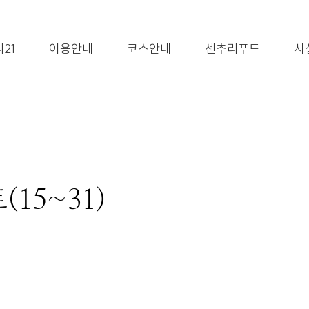
21
이용안내
코스안내
센추리푸드
시
15~31)