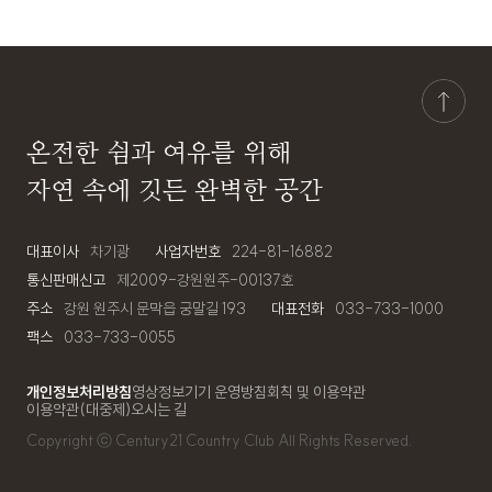
온전한 쉼과 여유를 위해
자연 속에 깃든 완벽한 공간
대표이사
차기광
사업자번호
224-81-16882
통신판매신고
제2009-강원원주-00137호
주소
강원 원주시 문막읍 궁말길 193
대표전화
033-733-1000
팩스
033-733-0055
개인정보처리방침
영상정보기기 운영방침
회칙 및 이용약관
이용약관(대중제)
오시는 길
Copyright ⓒ
Century21 Country Club
All Rights Reserved.