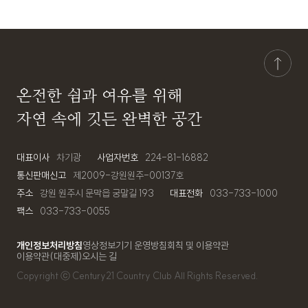
온전한 쉼과 여유를 위해
자연 속에 깃든 완벽한 공간
대표이사
차기광
사업자번호
224-81-16882
통신판매신고
제2009-강원원주-00137호
주소
강원 원주시 문막읍 궁말길 193
대표전화
033-733-1000
팩스
033-733-0055
개인정보처리방침
영상정보기기 운영방침
회칙 및 이용약관
이용약관(대중제)
오시는 길
Copyright ⓒ
Century21 Country Club
All Rights Reserved.